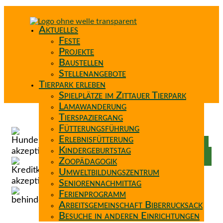
Aktuelles
Feste
Projekte
Baustellen
Stellenangebote
Tierpark erleben
Spielplätze im Zittauer Tierpark
Lamawanderung
Tierspaziergang
Spenden
Fütterungsführung
Patenschaft
Erlebnisfütterung
Förderverein
Kindergeburtstag
Wunschzettel
Zoopädagogik
Umweltbildungszentrum
Seniorennachmittag
Ferienprogramm
Arbeitsgemeinschaft Biberrucksack
Besuche in anderen Einrichtungen