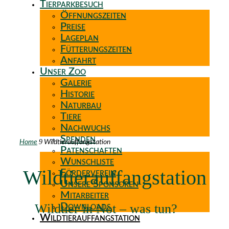
Tierparkbesuch
Öffnungszeiten
Preise
Lageplan
Fütterungszeiten
Anfahrt
Unser Zoo
Galerie
Historie
Naturbau
Tiere
Nachwuchs
Spenden
9
Home
Wildtierauffangstation
Patenschaften
Wunschliste
Wildtierauffangstation
Förderverein
Unsere Sponsoren
Mitarbeiter
Wildtier in Not – was tun?
Downloads
Wildtierauffangstation