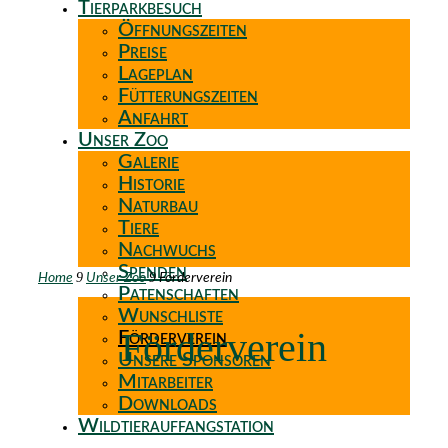
Tierparkbesuch
Öffnungszeiten
Preise
Lageplan
Fütterungszeiten
Anfahrt
Unser Zoo
Galerie
Historie
Naturbau
Tiere
Nachwuchs
Spenden
9
9
Home
Unser Zoo
Förderverein
Patenschaften
Wunschliste
Förderverein
Förderverein
Unsere Sponsoren
Mitarbeiter
Downloads
Wildtierauffangstation