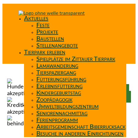
Aktuelles
Feste
Projekte
Baustellen
Stellenangebote
Tierpark erleben
Spielplätze im Zittauer Tierpark
Lamawanderung
Tierspaziergang
Spenden
Fütterungsführung
Patenschaft
Erlebnisfütterung
Förderverein
Kindergeburtstag
Wunschzettel
Zoopädagogik
Umweltbildungszentrum
Seniorennachmittag
Ferienprogramm
Arbeitsgemeinschaft Biberrucksack
Besuche in anderen Einrichtungen