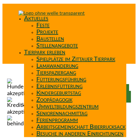
Aktuelles
Feste
Projekte
Baustellen
Stellenangebote
Tierpark erleben
Spielplätze im Zittauer Tierpark
Lamawanderung
Tierspaziergang
Spenden
Fütterungsführung
Patenschaft
Erlebnisfütterung
Förderverein
Kindergeburtstag
Wunschzettel
Zoopädagogik
Umweltbildungszentrum
Seniorennachmittag
Ferienprogramm
Arbeitsgemeinschaft Biberrucksack
Besuche in anderen Einrichtungen