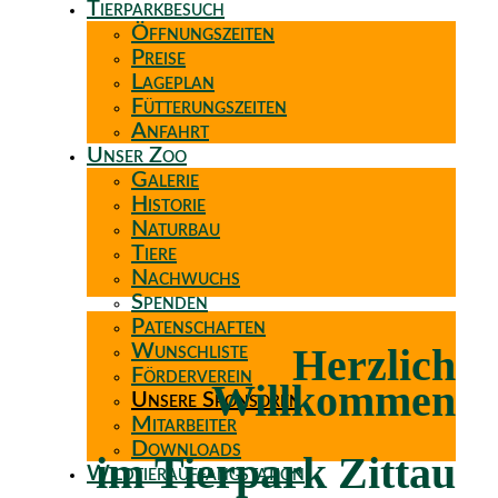
Tierparkbesuch
Öffnungszeiten
Preise
Lageplan
Fütterungszeiten
Anfahrt
Unser Zoo
Galerie
Historie
Naturbau
Tiere
Nachwuchs
Spenden
Patenschaften
Wunschliste
Herzlich
Förderverein
Willkommen
Unsere Sponsoren
Mitarbeiter
Downloads
im Tierpark Zittau
Wildtierauffangstation