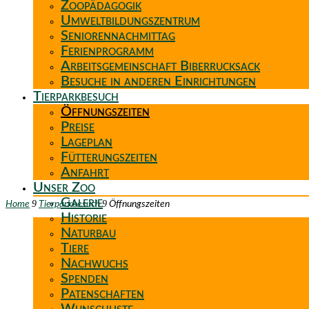
Zoopädagogik
Umweltbildungszentrum
Seniorennachmittag
Ferienprogramm
Arbeitsgemeinschaft Biberrucksack
Besuche in anderen Einrichtungen
Tierparkbesuch
Öffnungszeiten
Preise
Lageplan
Fütterungszeiten
Anfahrt
Unser Zoo
Galerie
9
9
Home
Tierparkbesuch
Öffnungszeiten
Historie
Naturbau
Tiere
Nachwuchs
Spenden
Patenschaften