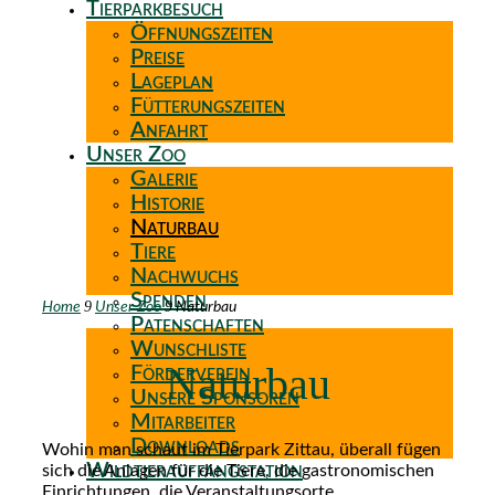
Tierparkbesuch
Öffnungszeiten
Preise
Lageplan
Fütterungszeiten
Anfahrt
Unser Zoo
Galerie
Historie
Naturbau
Tiere
Nachwuchs
Spenden
9
9
Home
Unser Zoo
Naturbau
Patenschaften
Wunschliste
Naturbau
Förderverein
Unsere Sponsoren
Mitarbeiter
Downloads
Wohin man schaut im Tierpark Zittau, überall fügen
Wildtierauffangstation
sich die Anlagen für die Tiere, die gastronomischen
Einrichtungen, die Veranstaltungsorte ,