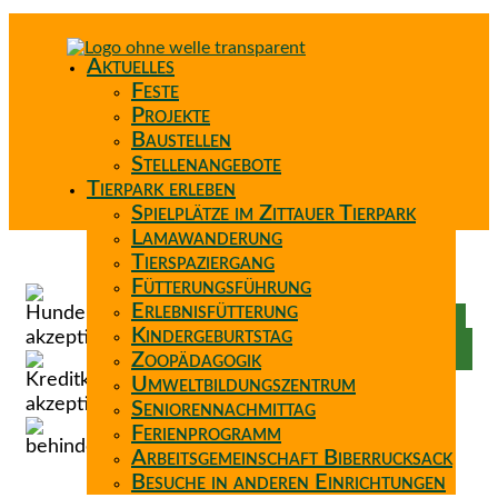
Aktuelles
Feste
Projekte
Baustellen
Stellenangebote
Tierpark erleben
Spielplätze im Zittauer Tierpark
Lamawanderung
Tierspaziergang
Spenden
Fütterungsführung
Patenschaft
Erlebnisfütterung
Förderverein
Kindergeburtstag
Wunschzettel
Zoopädagogik
Umweltbildungszentrum
Seniorennachmittag
Ferienprogramm
Arbeitsgemeinschaft Biberrucksack
Besuche in anderen Einrichtungen