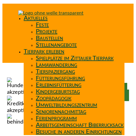
Aktuelles
Feste
Projekte
Baustellen
Stellenangebote
Tierpark erleben
Spielplätze im Zittauer Tierpark
Lamawanderung
Tierspaziergang
Spenden
Fütterungsführung
Patenschaft
Erlebnisfütterung
Förderverein
Kindergeburtstag
Wunschzettel
Zoopädagogik
Umweltbildungszentrum
Seniorennachmittag
Ferienprogramm
Arbeitsgemeinschaft Biberrucksack
Besuche in anderen Einrichtungen