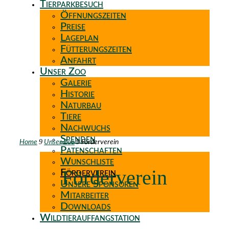
Tierparkbesuch
Öffnungszeiten
Preise
Lageplan
Fütterungszeiten
Anfahrt
Unser Zoo
Galerie
Historie
Naturbau
Tiere
Nachwuchs
Spenden
9
9
Home
Unser Zoo
Förderverein
Patenschaften
Wunschliste
Förderverein
Förderverein
Unsere Sponsoren
Mitarbeiter
Downloads
Wildtierauffangstation