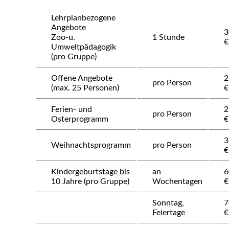
Lehrplanbezogene
Angebote
3
Zoo-u.
1 Stunde
€
Umweltpädagogik
(pro Gruppe)
Offene Angebote
2
pro Person
(max. 25 Personen)
€
Ferien- und
2
pro Person
Osterprogramm
€
3
Weihnachtsprogramm
pro Person
€
Kindergeburtstage bis
an
6
10 Jahre (pro Gruppe)
Wochentagen
€
Sonntag,
7
Feiertage
€