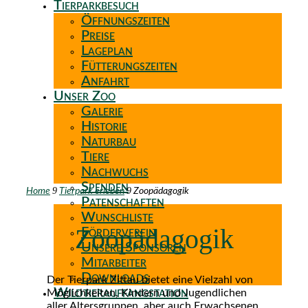
Tierparkbesuch
Öffnungszeiten
Preise
Lageplan
Fütterungszeiten
Anfahrt
Unser Zoo
Galerie
Historie
Naturbau
Tiere
Nachwuchs
Spenden
9
9
Home
Tierpark erleben
Zoopädagogik
Patenschaften
Wunschliste
Zoopädagogik
Förderverein
Unsere Sponsoren
Mitarbeiter
Downloads
Der Tierpark Zittau bietet eine Vielzahl von
Wildtierauffangstation
Möglichkeiten, Kindern und Jugendlichen
aller Altersgruppen, aber auch Erwachsenen