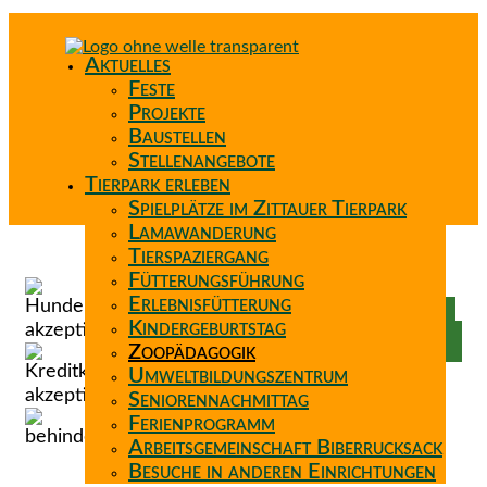
Aktuelles
Feste
Projekte
Baustellen
Stellenangebote
Tierpark erleben
Spielplätze im Zittauer Tierpark
Lamawanderung
Tierspaziergang
Spenden
Fütterungsführung
Patenschaft
Erlebnisfütterung
Förderverein
Kindergeburtstag
Wunschzettel
Zoopädagogik
Umweltbildungszentrum
Seniorennachmittag
Ferienprogramm
Arbeitsgemeinschaft Biberrucksack
Besuche in anderen Einrichtungen