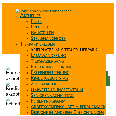
Aktuelles
Feste
Projekte
Baustellen
Stellenangebote
Tierpark erleben
Spielplätze im Zittauer Tierpark
Lamawanderung
Tierspaziergang
Spenden
Fütterungsführung
Patenschaft
Erlebnisfütterung
Förderverein
Kindergeburtstag
Wunschzettel
Zoopädagogik
Umweltbildungszentrum
Seniorennachmittag
Ferienprogramm
Arbeitsgemeinschaft Biberrucksack
Besuche in anderen Einrichtungen