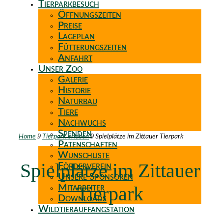
Tierparkbesuch
Öffnungszeiten
Preise
Lageplan
Fütterungszeiten
Anfahrt
Unser Zoo
Galerie
Historie
Naturbau
Tiere
Nachwuchs
Spenden
9
9
Home
Tierpark erleben
Spielplätze im Zittauer Tierpark
Patenschaften
Wunschliste
Spielplätze im Zittauer
Förderverein
Unsere Sponsoren
Tierpark
Mitarbeiter
Downloads
Wildtierauffangstation