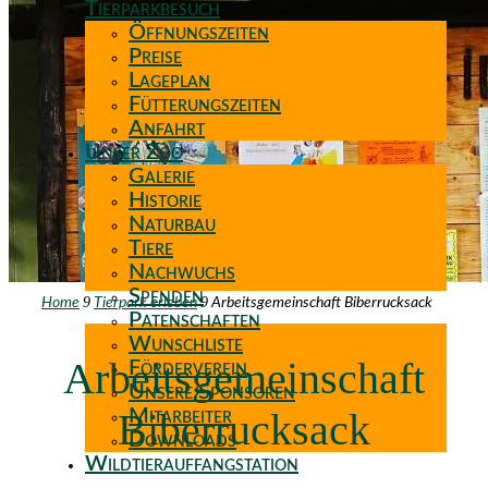
Tierparkbesuch
Öffnungszeiten
Preise
Lageplan
Fütterungszeiten
Anfahrt
Unser Zoo
Galerie
Historie
Naturbau
Tiere
Nachwuchs
Spenden
9
9
Home
Tierpark erleben
Arbeitsgemeinschaft Biberrucksack
Patenschaften
Wunschliste
Arbeitsgemeinschaft
Förderverein
Unsere Sponsoren
Biberrucksack
Mitarbeiter
Downloads
Wildtierauffangstation