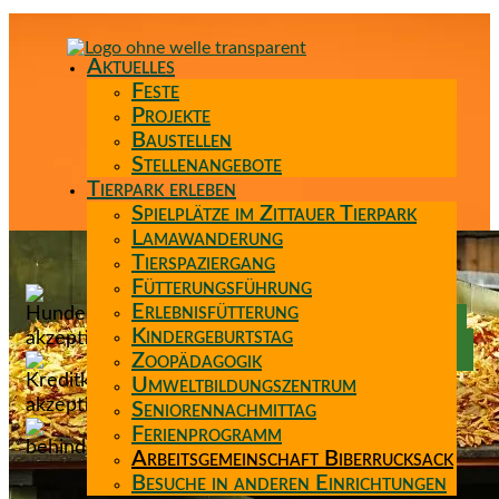
Aktuelles
Feste
Projekte
Baustellen
Stellenangebote
Tierpark erleben
Spielplätze im Zittauer Tierpark
Lamawanderung
Tierspaziergang
Spenden
Fütterungsführung
Patenschaft
Erlebnisfütterung
Förderverein
Kindergeburtstag
Wunschzettel
Zoopädagogik
Umweltbildungszentrum
Seniorennachmittag
Ferienprogramm
Arbeitsgemeinschaft Biberrucksack
Besuche in anderen Einrichtungen