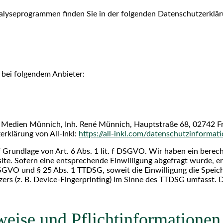
nalyseprogrammen finden Sie in der folgenden Datenschutzerklär
 bei folgendem Anbieter:
Medien Münnich, Inh. René Münnich, Hauptstraße 68, 02742 Frie
rklärung von All-Inkl:
https://all-inkl.com/datenschutzinformat
 Grundlage von Art. 6 Abs. 1 lit. f DSGVO. Wir haben ein berech
ite. Sofern eine entsprechende Einwilligung abgefragt wurde, erf
 DSGVO und § 25 Abs. 1 TTDSG, soweit die Einwilligung die Spei
rs (z. B. Device-Fingerprinting) im Sinne des TTDSG umfasst. Die
eise und Pflicht­informationen