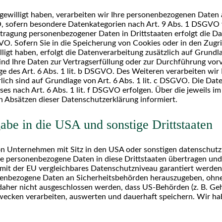
gewilligt haben, verarbeiten wir Ihre personenbezogenen Daten au
, sofern besondere Datenkategorien nach Art. 9 Abs. 1 DSGVO ve
ertragung personenbezogener Daten in Drittstaaten erfolgt die 
VO. Sofern Sie in die Speicherung von Cookies oder in den Zugri
willigt haben, erfolgt die Datenverarbeitung zusätzlich auf Grun
 Sind Ihre Daten zur Vertragserfüllung oder zur Durchführung vo
e des Art. 6 Abs. 1 lit. b DSGVO. Des Weiteren verarbeiten wir I
rlich sind auf Grundlage von Art. 6 Abs. 1 lit. c DSGVO. Die Da
es nach Art. 6 Abs. 1 lit. f DSGVO erfolgen. Über die jeweils im 
n Absätzen dieser Datenschutzerklärung informiert.
be in die USA und sonstige Drittstaaten
 Unternehmen mit Sitz in den USA oder sonstigen datenschutzre
re personenbezogene Daten in diese Drittstaaten übertragen und
n mit der EU vergleichbares Datenschutzniveau garantiert werden
enbezogene Daten an Sicherheitsbehörden herauszugeben, ohne d
daher nicht ausgeschlossen werden, dass US-Behörden (z. B. Ge
cken verarbeiten, auswerten und dauerhaft speichern. Wir hab