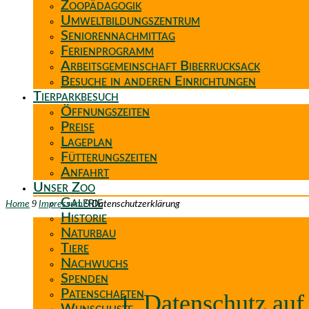
Zoopädagogik
Umweltbildungszentrum
Seniorennachmittag
Ferienprogramm
Arbeitsgemeinschaft Biberrucksack
Besuche in anderen Einrichtungen
Tierparkbesuch
Öffnungszeiten
Preise
Lageplan
Fütterungszeiten
Anfahrt
Unser Zoo
Galerie
9
9
Home
Impressum
Datenschutzerklärung
Historie
Naturbau
Tiere
Nachwuchs
Spenden
Patenschaften
1. Datenschutz auf