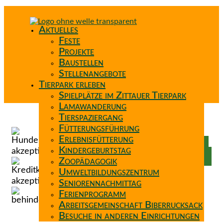
Aktuelles
Feste
Projekte
Baustellen
Stellenangebote
Tierpark erleben
Spielplätze im Zittauer Tierpark
Lamawanderung
Tierspaziergang
Spenden
Fütterungsführung
Patenschaft
Erlebnisfütterung
Förderverein
Kindergeburtstag
Wunschzettel
Zoopädagogik
Umweltbildungszentrum
Seniorennachmittag
Ferienprogramm
Arbeitsgemeinschaft Biberrucksack
Besuche in anderen Einrichtungen