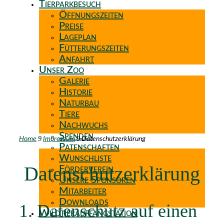
Tierparkbesuch
Öffnungszeiten
Preise
Lageplan
Fütterungszeiten
Anfahrt
Unser Zoo
Galerie
Historie
Naturbau
Tiere
Nachwuchs
Spenden
9
9
Home
Impressum
Datenschutzerklärung
Patenschaften
Wunschliste
Datenschutzerklärung
Förderverein
Unsere Sponsoren
Mitarbeiter
Downloads
1. Datenschutz auf einen
Wildtierauffangstation