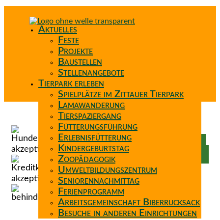
Aktuelles
Feste
Projekte
Baustellen
Stellenangebote
Tierpark erleben
Spielplätze im Zittauer Tierpark
Lamawanderung
Tierspaziergang
Spenden
Fütterungsführung
Patenschaft
Erlebnisfütterung
Förderverein
Kindergeburtstag
Wunschzettel
Zoopädagogik
Umweltbildungszentrum
Seniorennachmittag
Ferienprogramm
Arbeitsgemeinschaft Biberrucksack
Besuche in anderen Einrichtungen