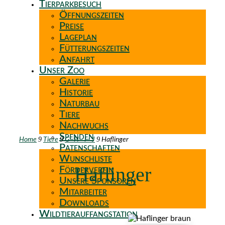
Tierparkbesuch
Öffnungszeiten
Preise
Lageplan
Fütterungszeiten
Anfahrt
Unser Zoo
Galerie
Historie
Naturbau
Tiere
Nachwuchs
Spenden
9
9
9
Home
Tiere
G -H - I - J
Haflinger
Patenschaften
Wunschliste
Haflinger
Förderverein
Unsere Sponsoren
Mitarbeiter
Downloads
Wildtierauffangstation