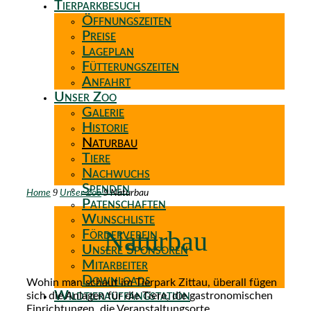
Tierparkbesuch
Öffnungszeiten
Preise
Lageplan
Fütterungszeiten
Anfahrt
Unser Zoo
Galerie
Historie
Naturbau
Tiere
Nachwuchs
Spenden
9
9
Home
Unser Zoo
Naturbau
Patenschaften
Wunschliste
Naturbau
Förderverein
Unsere Sponsoren
Mitarbeiter
Downloads
Wohin man schaut im Tierpark Zittau, überall fügen
Wildtierauffangstation
sich die Anlagen für die Tiere, die gastronomischen
Einrichtungen, die Veranstaltungsorte ,