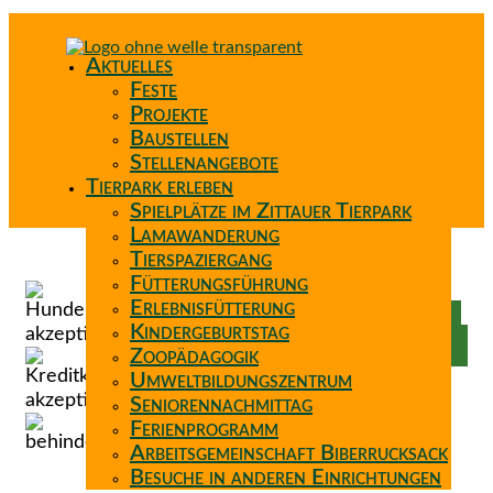
Aktuelles
Feste
Projekte
Baustellen
Stellenangebote
Tierpark erleben
Spielplätze im Zittauer Tierpark
Lamawanderung
Tierspaziergang
Spenden
Fütterungsführung
Patenschaft
Erlebnisfütterung
Förderverein
Kindergeburtstag
Wunschzettel
Zoopädagogik
Umweltbildungszentrum
Seniorennachmittag
Ferienprogramm
Arbeitsgemeinschaft Biberrucksack
Besuche in anderen Einrichtungen