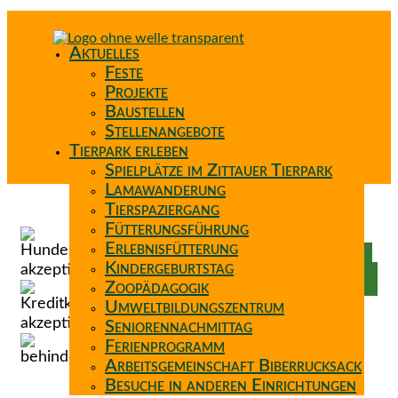
Aktuelles
Feste
Projekte
Baustellen
Stellenangebote
Tierpark erleben
Spielplätze im Zittauer Tierpark
Lamawanderung
Tierspaziergang
Spenden
Fütterungsführung
Patenschaft
Erlebnisfütterung
Förderverein
Kindergeburtstag
Wunschzettel
Zoopädagogik
Umweltbildungszentrum
Seniorennachmittag
Ferienprogramm
Arbeitsgemeinschaft Biberrucksack
Besuche in anderen Einrichtungen