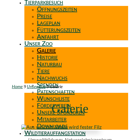
Tierparkbesuch
Öffnungszeiten
Preise
Lageplan
Fütterungszeiten
Anfahrt
Unser Zoo
Galerie
Historie
Naturbau
Tiere
Nachwuchs
Spenden
9
9
Home
Unser Zoo
Galerie
Patenschaften
Wunschliste
Galerie
Förderverein
Unsere Sponsoren
Mitarbeiter
Downloads
Wildtierauffangstation
Umweltbildungs-Naturerlebniszentrum