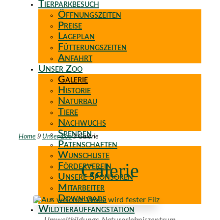
Tierparkbesuch
Öffnungszeiten
Preise
Lageplan
Fütterungszeiten
Anfahrt
Unser Zoo
Galerie
Historie
Naturbau
Tiere
Nachwuchs
Spenden
9
9
Home
Unser Zoo
Galerie
Patenschaften
Wunschliste
Galerie
Förderverein
Unsere Sponsoren
Mitarbeiter
Downloads
Wildtierauffangstation
Umweltbildungs-Naturerlebniszentrum