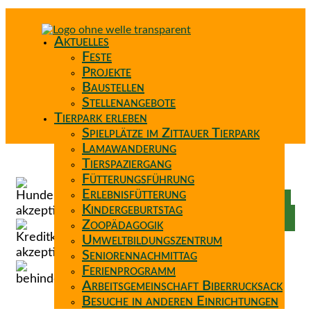
Aktuelles
Feste
Projekte
Baustellen
Stellenangebote
Tierpark erleben
Spielplätze im Zittauer Tierpark
Lamawanderung
Tierspaziergang
Spenden
Fütterungsführung
Patenschaft
Erlebnisfütterung
Förderverein
Kindergeburtstag
Wunschzettel
Zoopädagogik
Umweltbildungszentrum
Seniorennachmittag
Ferienprogramm
Arbeitsgemeinschaft Biberrucksack
Besuche in anderen Einrichtungen