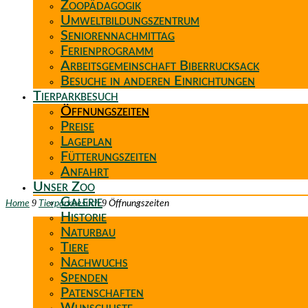
Zoopädagogik
Umweltbildungszentrum
Seniorennachmittag
Ferienprogramm
Arbeitsgemeinschaft Biberrucksack
Besuche in anderen Einrichtungen
Tierparkbesuch
Öffnungszeiten
Preise
Lageplan
Fütterungszeiten
Anfahrt
Unser Zoo
Galerie
9
9
Home
Tierparkbesuch
Öffnungszeiten
Historie
Naturbau
Tiere
Nachwuchs
Spenden
Patenschaften