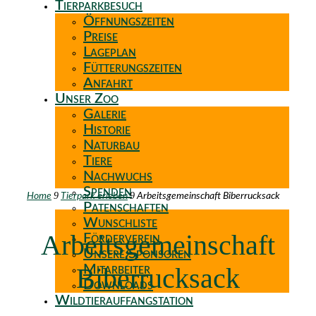
Tierparkbesuch
Öffnungszeiten
Preise
Lageplan
Fütterungszeiten
Anfahrt
Unser Zoo
Galerie
Historie
Naturbau
Tiere
Nachwuchs
Spenden
9
9
Home
Tierpark erleben
Arbeitsgemeinschaft Biberrucksack
Patenschaften
Wunschliste
Arbeitsgemeinschaft
Förderverein
Unsere Sponsoren
Biberrucksack
Mitarbeiter
Downloads
Wildtierauffangstation