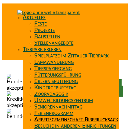
Aktuelles
Feste
Projekte
Baustellen
Stellenangebote
Tierpark erleben
Spielplätze im Zittauer Tierpark
Lamawanderung
Tierspaziergang
Spenden
Fütterungsführung
Patenschaft
Erlebnisfütterung
Förderverein
Kindergeburtstag
Wunschzettel
Zoopädagogik
Umweltbildungszentrum
Seniorennachmittag
Ferienprogramm
Arbeitsgemeinschaft Biberrucksack
Besuche in anderen Einrichtungen