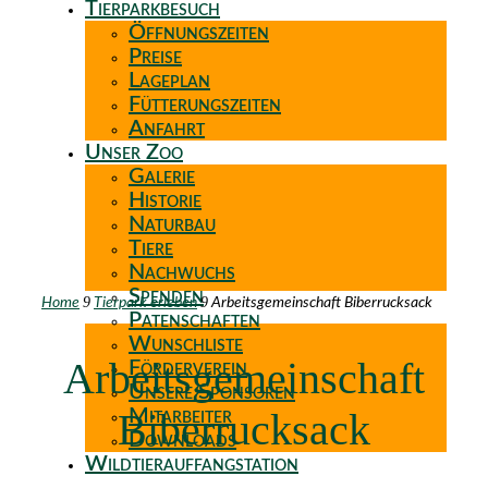
Tierparkbesuch
Öffnungszeiten
Preise
Lageplan
Fütterungszeiten
Anfahrt
Unser Zoo
Galerie
Historie
Naturbau
Tiere
Nachwuchs
Spenden
9
9
Home
Tierpark erleben
Arbeitsgemeinschaft Biberrucksack
Patenschaften
Wunschliste
Arbeitsgemeinschaft
Förderverein
Unsere Sponsoren
Biberrucksack
Mitarbeiter
Downloads
Wildtierauffangstation