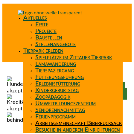
Aktuelles
Feste
Projekte
Baustellen
Stellenangebote
Tierpark erleben
Spielplätze im Zittauer Tierpark
Lamawanderung
Tierspaziergang
Spenden
Fütterungsführung
Patenschaft
Erlebnisfütterung
Förderverein
Kindergeburtstag
Wunschzettel
Zoopädagogik
Umweltbildungszentrum
Seniorennachmittag
Ferienprogramm
Arbeitsgemeinschaft Biberrucksack
Besuche in anderen Einrichtungen