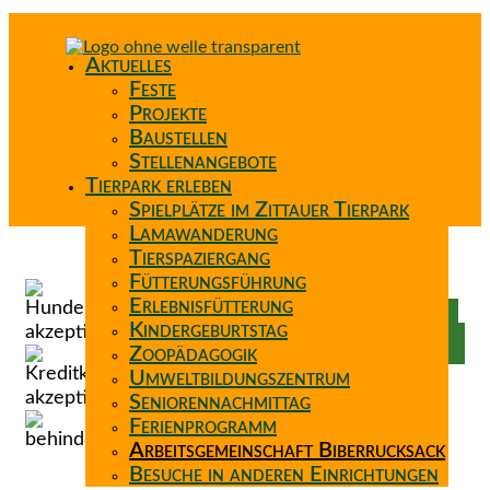
Aktuelles
Feste
Projekte
Baustellen
Stellenangebote
Tierpark erleben
Spielplätze im Zittauer Tierpark
Lamawanderung
Tierspaziergang
Spenden
Fütterungsführung
Patenschaft
Erlebnisfütterung
Förderverein
Kindergeburtstag
Wunschzettel
Zoopädagogik
Umweltbildungszentrum
Seniorennachmittag
Ferienprogramm
Arbeitsgemeinschaft Biberrucksack
Besuche in anderen Einrichtungen