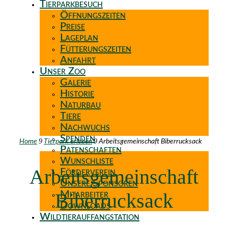
Tierparkbesuch
Öffnungszeiten
Preise
Lageplan
Fütterungszeiten
Anfahrt
Unser Zoo
Galerie
Historie
Naturbau
Tiere
Nachwuchs
Spenden
9
9
Home
Tierpark erleben
Arbeitsgemeinschaft Biberrucksack
Patenschaften
Wunschliste
Arbeitsgemeinschaft
Förderverein
Unsere Sponsoren
Biberrucksack
Mitarbeiter
Downloads
Wildtierauffangstation