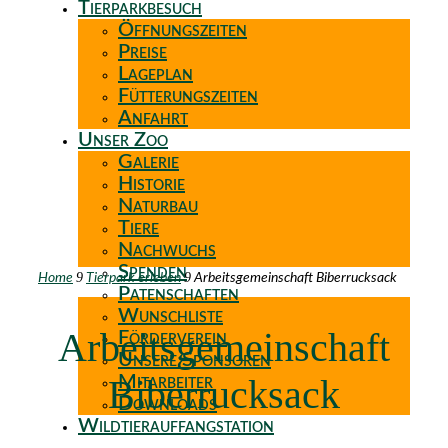
Tierparkbesuch
Öffnungszeiten
Preise
Lageplan
Fütterungszeiten
Anfahrt
Unser Zoo
Galerie
Historie
Naturbau
Tiere
Nachwuchs
Spenden
9
9
Home
Tierpark erleben
Arbeitsgemeinschaft Biberrucksack
Patenschaften
Wunschliste
Arbeitsgemeinschaft
Förderverein
Unsere Sponsoren
Biberrucksack
Mitarbeiter
Downloads
Wildtierauffangstation