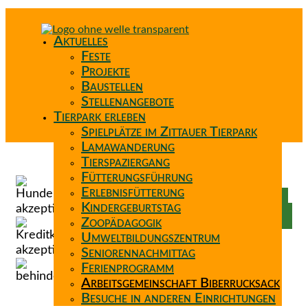
Aktuelles
Feste
Projekte
Baustellen
Stellenangebote
Tierpark erleben
Spielplätze im Zittauer Tierpark
Lamawanderung
Tierspaziergang
Spenden
Fütterungsführung
Patenschaft
Erlebnisfütterung
Förderverein
Kindergeburtstag
Wunschzettel
Zoopädagogik
Umweltbildungszentrum
Seniorennachmittag
Ferienprogramm
Arbeitsgemeinschaft Biberrucksack
Besuche in anderen Einrichtungen