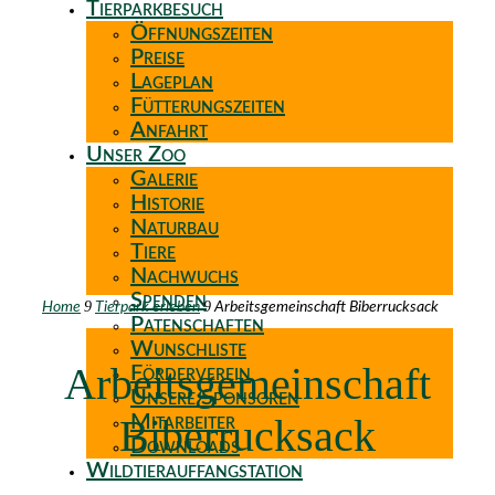
Tierparkbesuch
Öffnungszeiten
Preise
Lageplan
Fütterungszeiten
Anfahrt
Unser Zoo
Galerie
Historie
Naturbau
Tiere
Nachwuchs
Spenden
9
9
Home
Tierpark erleben
Arbeitsgemeinschaft Biberrucksack
Patenschaften
Wunschliste
Arbeitsgemeinschaft
Förderverein
Unsere Sponsoren
Biberrucksack
Mitarbeiter
Downloads
Wildtierauffangstation