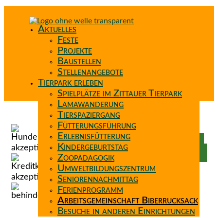
Aktuelles
Feste
Projekte
Baustellen
Stellenangebote
Tierpark erleben
Spielplätze im Zittauer Tierpark
Lamawanderung
Tierspaziergang
Spenden
Fütterungsführung
Patenschaft
Erlebnisfütterung
Förderverein
Kindergeburtstag
Wunschzettel
Zoopädagogik
Umweltbildungszentrum
Seniorennachmittag
Ferienprogramm
Arbeitsgemeinschaft Biberrucksack
Besuche in anderen Einrichtungen