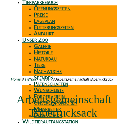
Tierparkbesuch
Öffnungszeiten
Preise
Lageplan
Fütterungszeiten
Anfahrt
Unser Zoo
Galerie
Historie
Naturbau
Tiere
Nachwuchs
Spenden
9
9
Home
Tierpark erleben
Arbeitsgemeinschaft Biberrucksack
Patenschaften
Wunschliste
Arbeitsgemeinschaft
Förderverein
Unsere Sponsoren
Biberrucksack
Mitarbeiter
Downloads
Wildtierauffangstation