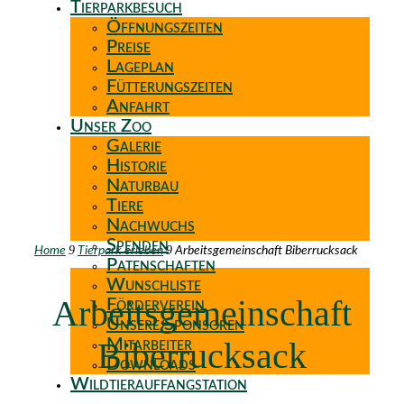
Tierparkbesuch
Öffnungszeiten
Preise
Lageplan
Fütterungszeiten
Anfahrt
Unser Zoo
Galerie
Historie
Naturbau
Tiere
Nachwuchs
Spenden
9
9
Home
Tierpark erleben
Arbeitsgemeinschaft Biberrucksack
Patenschaften
Wunschliste
Arbeitsgemeinschaft
Förderverein
Unsere Sponsoren
Biberrucksack
Mitarbeiter
Downloads
Wildtierauffangstation