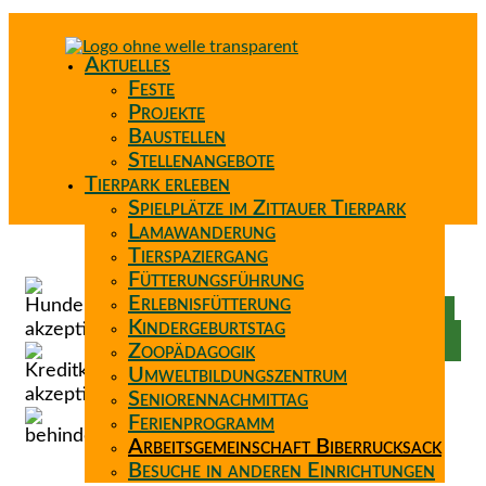
Aktuelles
Feste
Projekte
Baustellen
Stellenangebote
Tierpark erleben
Spielplätze im Zittauer Tierpark
Lamawanderung
Tierspaziergang
Spenden
Fütterungsführung
Patenschaft
Erlebnisfütterung
Förderverein
Kindergeburtstag
Wunschzettel
Zoopädagogik
Umweltbildungszentrum
Seniorennachmittag
Ferienprogramm
Arbeitsgemeinschaft Biberrucksack
Besuche in anderen Einrichtungen