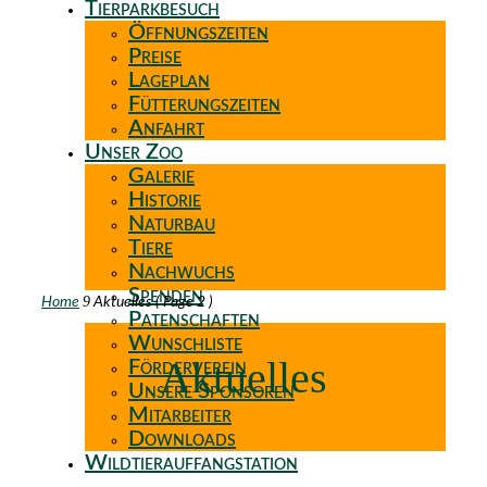
Tierparkbesuch
Öffnungszeiten
Preise
Lageplan
Fütterungszeiten
Anfahrt
Unser Zoo
Galerie
Historie
Naturbau
Tiere
Nachwuchs
Spenden
9
Home
Aktuelles
( Page 2 )
Patenschaften
Wunschliste
Aktuelles
Förderverein
Unsere Sponsoren
Mitarbeiter
Downloads
Wildtierauffangstation