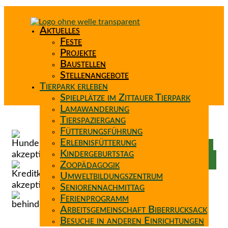
Aktuelles
Feste
Projekte
Baustellen
Stellenangebote
Tierpark erleben
Spielplätze im Zittauer Tierpark
Lamawanderung
Tierspaziergang
Spenden
Fütterungsführung
Patenschaft
Erlebnisfütterung
Förderverein
Kindergeburtstag
Wunschzettel
Zoopädagogik
Umweltbildungszentrum
Seniorennachmittag
Ferienprogramm
Arbeitsgemeinschaft Biberrucksack
Besuche in anderen Einrichtungen