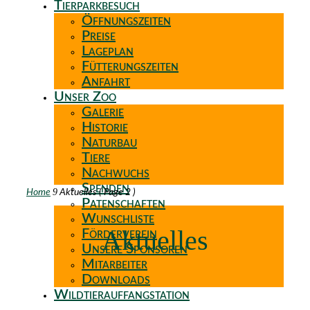
Tierparkbesuch
Öffnungszeiten
Preise
Lageplan
Fütterungszeiten
Anfahrt
Unser Zoo
Galerie
Historie
Naturbau
Tiere
Nachwuchs
Spenden
9
Home
Aktuelles
( Page 2 )
Patenschaften
Wunschliste
Aktuelles
Förderverein
Unsere Sponsoren
Mitarbeiter
Downloads
Wildtierauffangstation