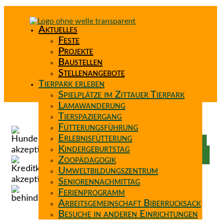
Aktuelles
Feste
Projekte
Baustellen
Stellenangebote
Tierpark erleben
Spielplätze im Zittauer Tierpark
Lamawanderung
Tierspaziergang
Spenden
Fütterungsführung
Patenschaft
Erlebnisfütterung
Förderverein
Kindergeburtstag
Wunschzettel
Zoopädagogik
Umweltbildungszentrum
Seniorennachmittag
Ferienprogramm
Arbeitsgemeinschaft Biberrucksack
Besuche in anderen Einrichtungen