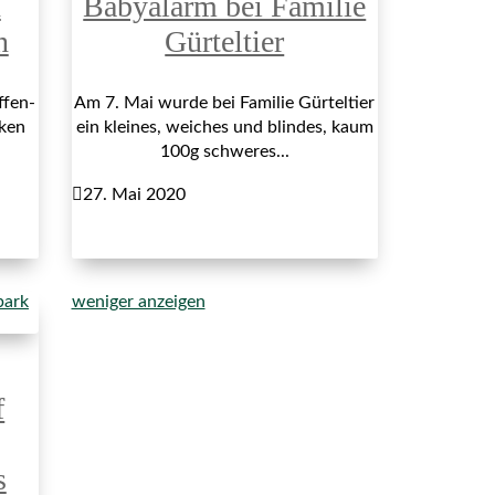
n
Babyalarm bei Familie
n
Gürteltier
ffen-
Am 7. Mai wurde bei Familie Gürteltier
cken
ein kleines, weiches und blindes, kaum
100g schweres...

27. Mai 2020
weniger anzeigen
f
s