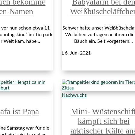
 ich bekomme
Babyalarm bei de
nen Namen
Weißbüscheläffche
 vor nun schon etwa 11
Schwer hatte unser Weißbüschela
onntagskind“ im Tierpark
Weibchen zu tragen an ihrem di
ur Welt kam, habe...
Bäuchlein. Seit vorgestern...

6. Juni 2021
Nachwuchs
afa ist Papa
Mini- Wüstenschif
kämpft sich bei
ne Samstag war für die
arktischer Kälte an
arbeiter ein Tag voller