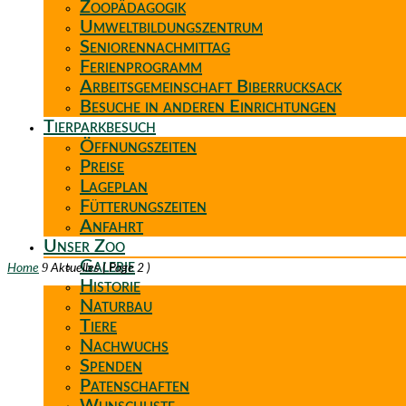
Zoopädagogik
Umweltbildungszentrum
Seniorennachmittag
Ferienprogramm
Arbeitsgemeinschaft Biberrucksack
Besuche in anderen Einrichtungen
Tierparkbesuch
Öffnungszeiten
Preise
Lageplan
Fütterungszeiten
Anfahrt
Unser Zoo
Galerie
9
Home
Aktuelles
( Page 2 )
Historie
Naturbau
Tiere
Nachwuchs
Spenden
Patenschaften