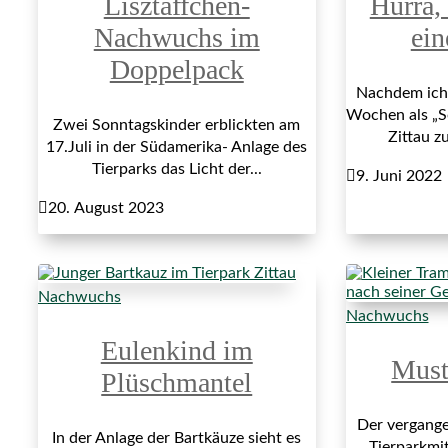
Lisztäffchen-
Hurra,
Nachwuchs im
ei
Doppelpack
Nachdem ich
Wochen als „S
Zwei Sonntagskinder erblickten am
Zittau z
17.Juli in der Südamerika- Anlage des
Tierparks das Licht der...

9. Juni 2022

20. August 2023
Nachwuchs
Nachwuchs
Eulenkind im
Must
Plüschmantel
Der vergange
In der Anlage der Bartkäuze sieht es
Tierparkmit