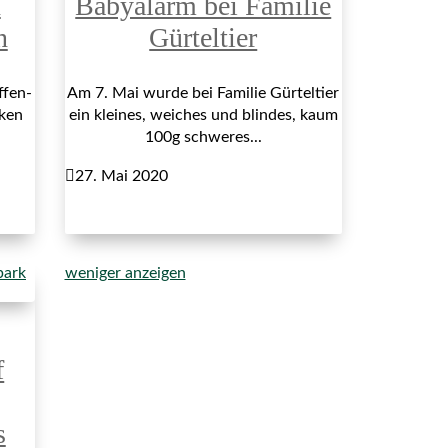
n
Babyalarm bei Familie
n
Gürteltier
ffen-
Am 7. Mai wurde bei Familie Gürteltier
cken
ein kleines, weiches und blindes, kaum
100g schweres...

27. Mai 2020
weniger anzeigen
f
s