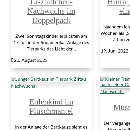
Lisztäffchen-
Hurra,
Nachwuchs im
ei
Doppelpack
Nachdem ich
Wochen als „S
Zwei Sonntagskinder erblickten am
Zittau z
17.Juli in der Südamerika- Anlage des
Tierparks das Licht der...

9. Juni 2022

20. August 2023
Nachwuchs
Nachwuchs
Eulenkind im
Must
Plüschmantel
Der vergange
In der Anlage der Bartkäuze sieht es
Tierparkmit