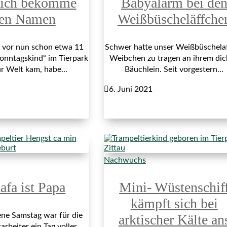
 ich bekomme
Babyalarm bei de
nen Namen
Weißbüscheläffche
 vor nun schon etwa 11
Schwer hatte unser Weißbüschela
onntagskind“ im Tierpark
Weibchen zu tragen an ihrem di
ur Welt kam, habe...
Bäuchlein. Seit vorgestern...

6. Juni 2021
Nachwuchs
afa ist Papa
Mini- Wüstenschif
kämpft sich bei
ne Samstag war für die
arktischer Kälte an
arbeiter ein Tag voller