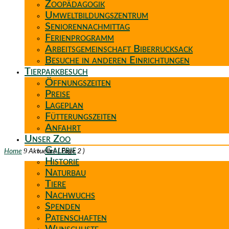
Zoopädagogik
Umweltbildungszentrum
Seniorennachmittag
Ferienprogramm
Arbeitsgemeinschaft Biberrucksack
Besuche in anderen Einrichtungen
Tierparkbesuch
Öffnungszeiten
Preise
Lageplan
Fütterungszeiten
Anfahrt
Unser Zoo
Galerie
9
Home
Aktuelles
( Page 2 )
Historie
Naturbau
Tiere
Nachwuchs
Spenden
Patenschaften