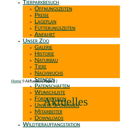
Tierparkbesuch
Öffnungszeiten
Preise
Lageplan
Fütterungszeiten
Anfahrt
Unser Zoo
Galerie
Historie
Naturbau
Tiere
Nachwuchs
Spenden
9
Home
Aktuelles
( Page 2 )
Patenschaften
Wunschliste
Aktuelles
Förderverein
Unsere Sponsoren
Mitarbeiter
Downloads
Wildtierauffangstation