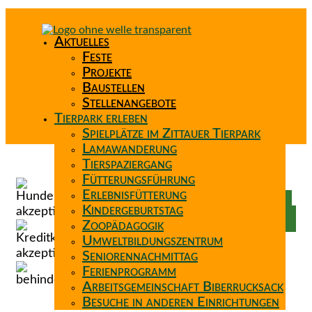
Aktuelles
Feste
Projekte
Baustellen
Stellenangebote
Tierpark erleben
Spielplätze im Zittauer Tierpark
Lamawanderung
Tierspaziergang
Spenden
Fütterungsführung
Patenschaft
Erlebnisfütterung
Förderverein
Kindergeburtstag
Wunschzettel
Zoopädagogik
Umweltbildungszentrum
Seniorennachmittag
Ferienprogramm
Arbeitsgemeinschaft Biberrucksack
Besuche in anderen Einrichtungen