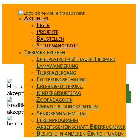
Aktuelles
Feste
Projekte
Baustellen
Stellenangebote
Tierpark erleben
Spielplätze im Zittauer Tierpark
Lamawanderung
Tierspaziergang
Spenden
Fütterungsführung
Patenschaft
Erlebnisfütterung
Förderverein
Kindergeburtstag
Wunschzettel
Zoopädagogik
Umweltbildungszentrum
Seniorennachmittag
Ferienprogramm
Arbeitsgemeinschaft Biberrucksack
Besuche in anderen Einrichtungen