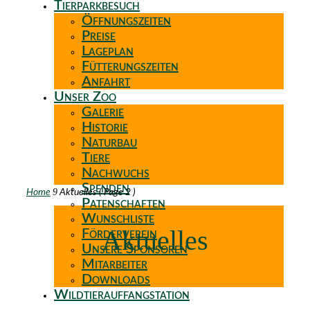
Tierparkbesuch
Öffnungszeiten
Preise
Lageplan
Fütterungszeiten
Anfahrt
Unser Zoo
Galerie
Historie
Naturbau
Tiere
Nachwuchs
Spenden
9
Home
Aktuelles
( Page 2 )
Patenschaften
Wunschliste
Aktuelles
Förderverein
Unsere Sponsoren
Mitarbeiter
Downloads
Wildtierauffangstation