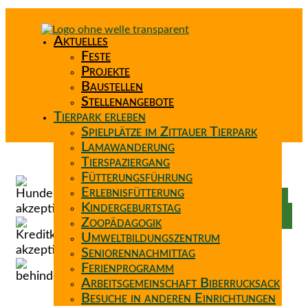
Aktuelles
Feste
Projekte
Baustellen
Stellenangebote
Tierpark erleben
Spielplätze im Zittauer Tierpark
Lamawanderung
Tierspaziergang
Spenden
Fütterungsführung
Patenschaft
Erlebnisfütterung
Förderverein
Kindergeburtstag
Wunschzettel
Zoopädagogik
Umweltbildungszentrum
Seniorennachmittag
Ferienprogramm
Arbeitsgemeinschaft Biberrucksack
Besuche in anderen Einrichtungen