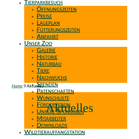
Tierparkbesuch
Öffnungszeiten
Preise
Lageplan
Fütterungszeiten
Anfahrt
Unser Zoo
Galerie
Historie
Naturbau
Tiere
Nachwuchs
Spenden
9
Home
Aktuelles
Patenschaften
Wunschliste
Aktuelles
Förderverein
Unsere Sponsoren
Mitarbeiter
Downloads
Wildtierauffangstation