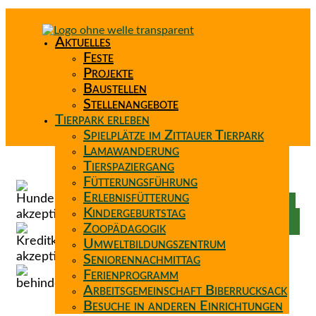
Aktuelles
Feste
Projekte
Baustellen
Stellenangebote
Tierpark erleben
Spielplätze im Zittauer Tierpark
Lamawanderung
Tierspaziergang
Spenden
Fütterungsführung
Patenschaft
Erlebnisfütterung
Förderverein
Kindergeburtstag
Wunschzettel
Zoopädagogik
Umweltbildungszentrum
Seniorennachmittag
Ferienprogramm
Arbeitsgemeinschaft Biberrucksack
Besuche in anderen Einrichtungen