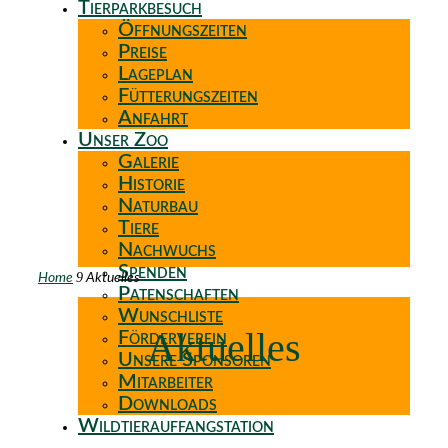
Tierparkbesuch
Öffnungszeiten
Preise
Lageplan
Fütterungszeiten
Anfahrt
Unser Zoo
Galerie
Historie
Naturbau
Tiere
Nachwuchs
Spenden
9
Home
Aktuelles
Patenschaften
Wunschliste
Aktuelles
Förderverein
Unsere Sponsoren
Mitarbeiter
Downloads
Wildtierauffangstation