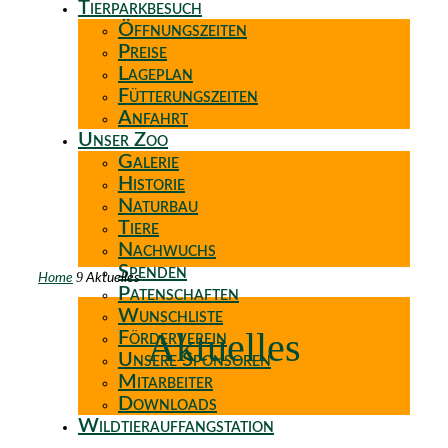
Tierparkbesuch
Öffnungszeiten
Preise
Lageplan
Fütterungszeiten
Anfahrt
Unser Zoo
Galerie
Historie
Naturbau
Tiere
Nachwuchs
Spenden
9
Home
Aktuelles
Patenschaften
Wunschliste
Aktuelles
Förderverein
Unsere Sponsoren
Mitarbeiter
Downloads
Wildtierauffangstation