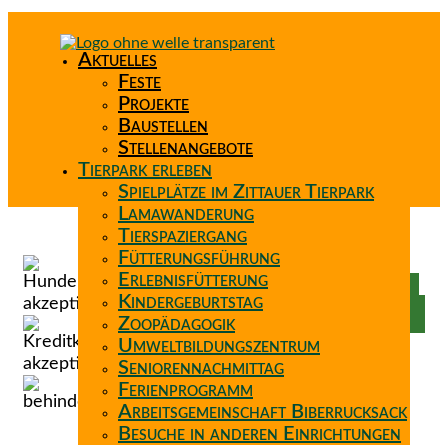
Aktuelles
Feste
Projekte
Baustellen
Stellenangebote
Tierpark erleben
Spielplätze im Zittauer Tierpark
Lamawanderung
Tierspaziergang
Spenden
Fütterungsführung
Patenschaft
Erlebnisfütterung
Förderverein
Kindergeburtstag
Wunschzettel
Zoopädagogik
Umweltbildungszentrum
Seniorennachmittag
Ferienprogramm
Arbeitsgemeinschaft Biberrucksack
Besuche in anderen Einrichtungen