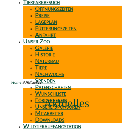
Tierparkbesuch
Öffnungszeiten
Preise
Lageplan
Fütterungszeiten
Anfahrt
Unser Zoo
Galerie
Historie
Naturbau
Tiere
Nachwuchs
Spenden
9
Home
Aktuelles
Patenschaften
Wunschliste
Aktuelles
Förderverein
Unsere Sponsoren
Mitarbeiter
Downloads
Wildtierauffangstation