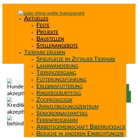
Aktuelles
Feste
Projekte
Baustellen
Stellenangebote
Tierpark erleben
Spielplätze im Zittauer Tierpark
Lamawanderung
Tierspaziergang
Spenden
Fütterungsführung
Patenschaft
Erlebnisfütterung
Förderverein
Kindergeburtstag
Wunschzettel
Zoopädagogik
Umweltbildungszentrum
Seniorennachmittag
Ferienprogramm
Arbeitsgemeinschaft Biberrucksack
Besuche in anderen Einrichtungen