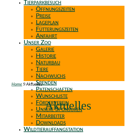
Tierparkbesuch
Öffnungszeiten
Preise
Lageplan
Fütterungszeiten
Anfahrt
Unser Zoo
Galerie
Historie
Naturbau
Tiere
Nachwuchs
Spenden
9
Home
Aktuelles
Patenschaften
Wunschliste
Aktuelles
Förderverein
Unsere Sponsoren
Mitarbeiter
Downloads
Wildtierauffangstation