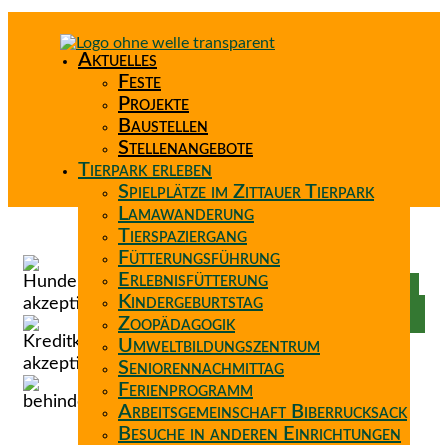
Aktuelles
Feste
Projekte
Baustellen
Stellenangebote
Tierpark erleben
Spielplätze im Zittauer Tierpark
Lamawanderung
Tierspaziergang
Spenden
Fütterungsführung
Patenschaft
Erlebnisfütterung
Förderverein
Kindergeburtstag
Wunschzettel
Zoopädagogik
Umweltbildungszentrum
Seniorennachmittag
Ferienprogramm
Arbeitsgemeinschaft Biberrucksack
Besuche in anderen Einrichtungen