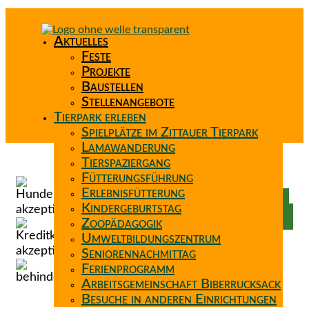
Aktuelles
Feste
Projekte
Baustellen
Stellenangebote
Tierpark erleben
Spielplätze im Zittauer Tierpark
Lamawanderung
Tierspaziergang
Spenden
Fütterungsführung
Patenschaft
Erlebnisfütterung
Förderverein
Kindergeburtstag
Wunschzettel
Zoopädagogik
Umweltbildungszentrum
Seniorennachmittag
Ferienprogramm
Arbeitsgemeinschaft Biberrucksack
Besuche in anderen Einrichtungen