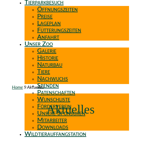
Tierparkbesuch
Öffnungszeiten
Preise
Lageplan
Fütterungszeiten
Anfahrt
Unser Zoo
Galerie
Historie
Naturbau
Tiere
Nachwuchs
Spenden
9
Home
Aktuelles
Patenschaften
Wunschliste
Aktuelles
Förderverein
Unsere Sponsoren
Mitarbeiter
Downloads
Wildtierauffangstation