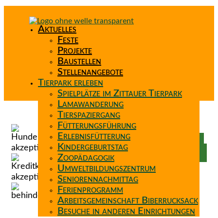
Aktuelles
Feste
Projekte
Baustellen
Stellenangebote
Tierpark erleben
Spielplätze im Zittauer Tierpark
Lamawanderung
Tierspaziergang
Spenden
Fütterungsführung
Patenschaft
Erlebnisfütterung
Förderverein
Kindergeburtstag
Wunschzettel
Zoopädagogik
Umweltbildungszentrum
Seniorennachmittag
Ferienprogramm
Arbeitsgemeinschaft Biberrucksack
Besuche in anderen Einrichtungen