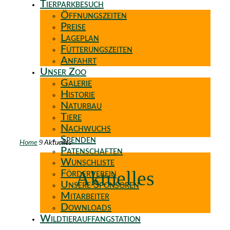
Tierparkbesuch
Öffnungszeiten
Preise
Lageplan
Fütterungszeiten
Anfahrt
Unser Zoo
Galerie
Historie
Naturbau
Tiere
Nachwuchs
Spenden
9
Home
Aktuelles
Patenschaften
Wunschliste
Aktuelles
Förderverein
Unsere Sponsoren
Mitarbeiter
Downloads
Wildtierauffangstation