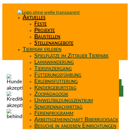
Aktuelles
Feste
Projekte
Baustellen
Stellenangebote
Tierpark erleben
Spielplätze im Zittauer Tierpark
Lamawanderung
Tierspaziergang
Spenden
Fütterungsführung
Patenschaft
Erlebnisfütterung
Förderverein
Kindergeburtstag
Wunschzettel
Zoopädagogik
Umweltbildungszentrum
Seniorennachmittag
Ferienprogramm
Arbeitsgemeinschaft Biberrucksack
Besuche in anderen Einrichtungen