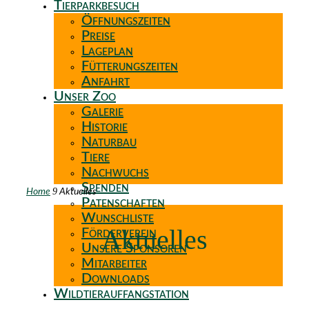
Tierparkbesuch
Öffnungszeiten
Preise
Lageplan
Fütterungszeiten
Anfahrt
Unser Zoo
Galerie
Historie
Naturbau
Tiere
Nachwuchs
Spenden
9
Home
Aktuelles
Patenschaften
Wunschliste
Aktuelles
Förderverein
Unsere Sponsoren
Mitarbeiter
Downloads
Wildtierauffangstation