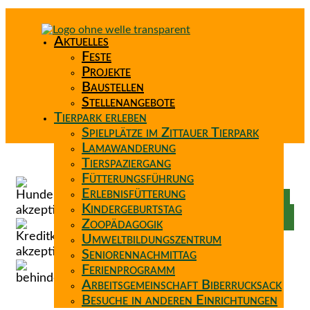
Aktuelles
Feste
Projekte
Baustellen
Stellenangebote
Tierpark erleben
Spielplätze im Zittauer Tierpark
Lamawanderung
Tierspaziergang
Spenden
Fütterungsführung
Patenschaft
Erlebnisfütterung
Förderverein
Kindergeburtstag
Wunschzettel
Zoopädagogik
Umweltbildungszentrum
Seniorennachmittag
Ferienprogramm
Arbeitsgemeinschaft Biberrucksack
Besuche in anderen Einrichtungen