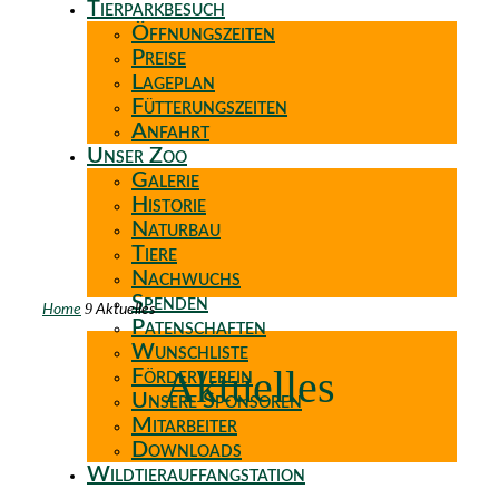
Tierparkbesuch
Öffnungszeiten
Preise
Lageplan
Fütterungszeiten
Anfahrt
Unser Zoo
Galerie
Historie
Naturbau
Tiere
Nachwuchs
Spenden
9
Home
Aktuelles
Patenschaften
Wunschliste
Aktuelles
Förderverein
Unsere Sponsoren
Mitarbeiter
Downloads
Wildtierauffangstation