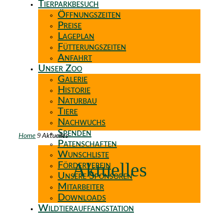
Tierparkbesuch
Öffnungszeiten
Preise
Lageplan
Fütterungszeiten
Anfahrt
Unser Zoo
Galerie
Historie
Naturbau
Tiere
Nachwuchs
Spenden
9
Home
Aktuelles
Patenschaften
Wunschliste
Aktuelles
Förderverein
Unsere Sponsoren
Mitarbeiter
Downloads
Wildtierauffangstation