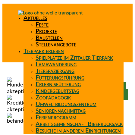
Aktuelles
Feste
Projekte
Baustellen
Stellenangebote
Tierpark erleben
Spielplätze im Zittauer Tierpark
Lamawanderung
Tierspaziergang
Spenden
Fütterungsführung
Patenschaft
Erlebnisfütterung
Förderverein
Kindergeburtstag
Wunschzettel
Zoopädagogik
Umweltbildungszentrum
Seniorennachmittag
Ferienprogramm
Arbeitsgemeinschaft Biberrucksack
Besuche in anderen Einrichtungen