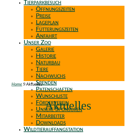
Tierparkbesuch
Öffnungszeiten
Preise
Lageplan
Fütterungszeiten
Anfahrt
Unser Zoo
Galerie
Historie
Naturbau
Tiere
Nachwuchs
Spenden
9
Home
Aktuelles
Patenschaften
Wunschliste
Aktuelles
Förderverein
Unsere Sponsoren
Mitarbeiter
Downloads
Wildtierauffangstation