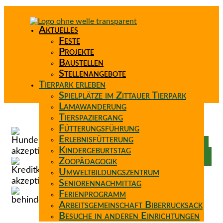
Aktuelles
Feste
Projekte
Baustellen
Stellenangebote
Tierpark erleben
Spielplätze im Zittauer Tierpark
Lamawanderung
Tierspaziergang
Spenden
Fütterungsführung
Patenschaft
Erlebnisfütterung
Förderverein
Kindergeburtstag
Wunschzettel
Zoopädagogik
Umweltbildungszentrum
Seniorennachmittag
Ferienprogramm
Arbeitsgemeinschaft Biberrucksack
Besuche in anderen Einrichtungen