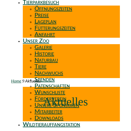
Tierparkbesuch
Öffnungszeiten
Preise
Lageplan
Fütterungszeiten
Anfahrt
Unser Zoo
Galerie
Historie
Naturbau
Tiere
Nachwuchs
Spenden
9
Home
Aktuelles
Patenschaften
Wunschliste
Aktuelles
Förderverein
Unsere Sponsoren
Mitarbeiter
Downloads
Wildtierauffangstation