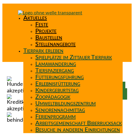
Aktuelles
Feste
Projekte
Baustellen
Stellenangebote
Tierpark erleben
Spielplätze im Zittauer Tierpark
Lamawanderung
Tierspaziergang
Spenden
Fütterungsführung
Patenschaft
Erlebnisfütterung
Förderverein
Kindergeburtstag
Wunschzettel
Zoopädagogik
Umweltbildungszentrum
Seniorennachmittag
Ferienprogramm
Arbeitsgemeinschaft Biberrucksack
Besuche in anderen Einrichtungen