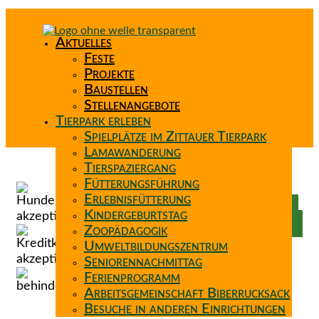
Aktuelles
Feste
Projekte
Baustellen
Stellenangebote
Tierpark erleben
Spielplätze im Zittauer Tierpark
Lamawanderung
Tierspaziergang
Spenden
Fütterungsführung
Patenschaft
Erlebnisfütterung
Förderverein
Kindergeburtstag
Wunschzettel
Zoopädagogik
Umweltbildungszentrum
Seniorennachmittag
Ferienprogramm
Arbeitsgemeinschaft Biberrucksack
Besuche in anderen Einrichtungen