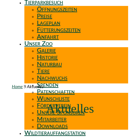
Tierparkbesuch
Öffnungszeiten
Preise
Lageplan
Fütterungszeiten
Anfahrt
Unser Zoo
Galerie
Historie
Naturbau
Tiere
Nachwuchs
Spenden
9
Home
Aktuelles
Patenschaften
Wunschliste
Aktuelles
Förderverein
Unsere Sponsoren
Mitarbeiter
Downloads
Wildtierauffangstation