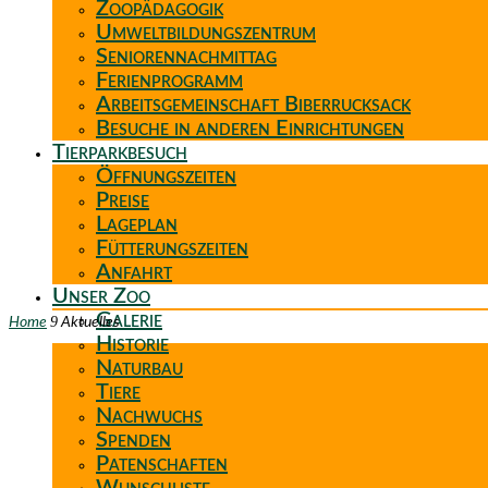
Zoopädagogik
Umweltbildungszentrum
Seniorennachmittag
Ferienprogramm
Arbeitsgemeinschaft Biberrucksack
Besuche in anderen Einrichtungen
Tierparkbesuch
Öffnungszeiten
Preise
Lageplan
Fütterungszeiten
Anfahrt
Unser Zoo
Galerie
9
Home
Aktuelles
Historie
Naturbau
Tiere
Nachwuchs
Spenden
Patenschaften