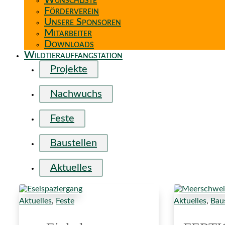
Wunschliste
Förderverein
Unsere Sponsoren
Mitarbeiter
Downloads
Wildtierauffangstation
Projekte
Nachwuchs
Feste
Baustellen
Aktuelles
Aktuelles
,
Feste
Aktuelles
,
Baus