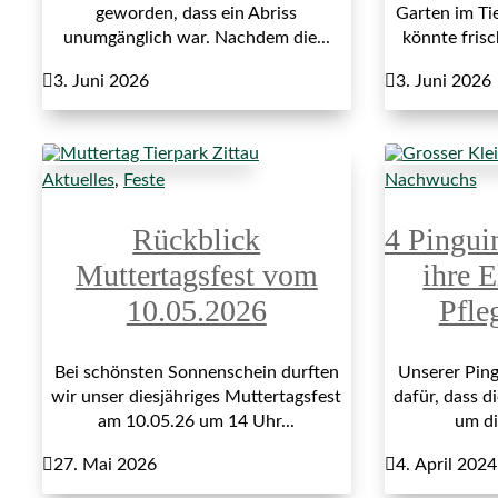
geworden, dass ein Abriss
Garten im Ti
unumgänglich war. Nachdem die...
könnte fris

3. Juni 2026

3. Juni 2026
Aktuelles
,
Feste
Nachwuchs
Rückblick
4 Pingui
Muttertagsfest vom
ihre E
10.05.2026
Pfle
Bei schönsten Sonnenschein durften
Unserer Ping
wir unser diesjähriges Muttertagsfest
dafür, dass di
am 10.05.26 um 14 Uhr...
um di

27. Mai 2026

4. April 2024