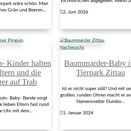
Eichhörnchen abgegeben. Wenn z
erpark wäre schön. Man
ches Grün und Beeren...

2. Juni 2026
Nachwuchs
n- Kinder halten
Baummarder-Baby 
ltern und die
Tierpark Zittau
ger auf Trab
Ist er nicht super süß? Und mit se
großen, runden Ohren macht er s
uin- Baby- Bande sorgt
Namensvetter Dumbo...
e lieben Eltern fast rund
e Uhr mit dem...

1. Januar 2024