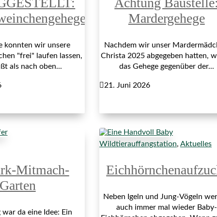
GGESTELLT:
Achtung Baustelle
weinchengehege
Mardergehege
re konnten wir unsere
Nachdem wir unser Mardermädc
en "frei" laufen lassen,
Christa 2025 abgegeben hatten, 
ßt als nach oben...
das Gehege gegenüber der...
6

21. Juni 2026
Wildtierauffangstation
,
Aktuelles
ark-Mitmach-
Eichhörnchenaufzuc
Garten
Neben Igeln und Jung-Vögeln we
auch immer mal wieder Baby-
war da eine Idee: Ein