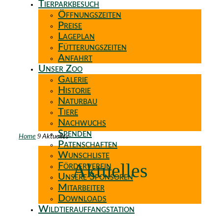
Tierparkbesuch
Öffnungszeiten
Preise
Lageplan
Fütterungszeiten
Anfahrt
Unser Zoo
Galerie
Historie
Naturbau
Tiere
Nachwuchs
Spenden
9
Home
Aktuelles
Patenschaften
Wunschliste
Aktuelles
Förderverein
Unsere Sponsoren
Mitarbeiter
Downloads
Wildtierauffangstation