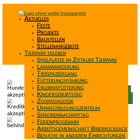
Aktuelles
Feste
Projekte
Baustellen
Stellenangebote
Tierpark erleben
Spielplätze im Zittauer Tierpark
Lamawanderung
Tierspaziergang
Spenden
Fütterungsführung
Patenschaft
Erlebnisfütterung
Förderverein
Kindergeburtstag
Wunschzettel
Zoopädagogik
Umweltbildungszentrum
Seniorennachmittag
Ferienprogramm
Arbeitsgemeinschaft Biberrucksack
Besuche in anderen Einrichtungen