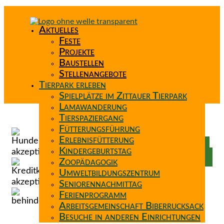
Aktuelles
Feste
Projekte
Baustellen
Stellenangebote
Tierpark erleben
Spielplätze im Zittauer Tierpark
Lamawanderung
Tierspaziergang
Spenden
Fütterungsführung
Patenschaft
Erlebnisfütterung
Förderverein
Kindergeburtstag
Wunschzettel
Zoopädagogik
Umweltbildungszentrum
Seniorennachmittag
Ferienprogramm
Arbeitsgemeinschaft Biberrucksack
Besuche in anderen Einrichtungen