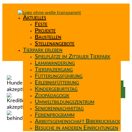
Aktuelles
Feste
Projekte
Baustellen
Stellenangebote
Tierpark erleben
Spielplätze im Zittauer Tierpark
Lamawanderung
Tierspaziergang
Spenden
Fütterungsführung
Patenschaft
Erlebnisfütterung
Förderverein
Kindergeburtstag
Wunschzettel
Zoopädagogik
Umweltbildungszentrum
Seniorennachmittag
Ferienprogramm
Arbeitsgemeinschaft Biberrucksack
Besuche in anderen Einrichtungen