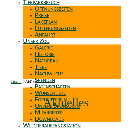
Tierparkbesuch
Öffnungszeiten
Preise
Lageplan
Fütterungszeiten
Anfahrt
Unser Zoo
Galerie
Historie
Naturbau
Tiere
Nachwuchs
Spenden
9
Home
Aktuelles
Patenschaften
Wunschliste
Aktuelles
Förderverein
Unsere Sponsoren
Mitarbeiter
Downloads
Wildtierauffangstation