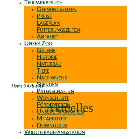
Tierparkbesuch
Öffnungszeiten
Preise
Lageplan
Fütterungszeiten
Anfahrt
Unser Zoo
Galerie
Historie
Naturbau
Tiere
Nachwuchs
Spenden
9
Home
Aktuelles
Patenschaften
Wunschliste
Aktuelles
Förderverein
Unsere Sponsoren
Mitarbeiter
Downloads
Wildtierauffangstation