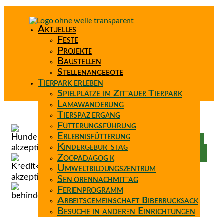
Aktuelles
Feste
Projekte
Baustellen
Stellenangebote
Tierpark erleben
Spielplätze im Zittauer Tierpark
Lamawanderung
Tierspaziergang
Spenden
Fütterungsführung
Patenschaft
Erlebnisfütterung
Förderverein
Kindergeburtstag
Wunschzettel
Zoopädagogik
Umweltbildungszentrum
Seniorennachmittag
Ferienprogramm
Arbeitsgemeinschaft Biberrucksack
Besuche in anderen Einrichtungen