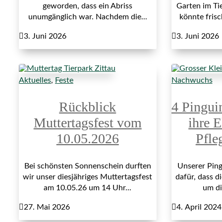
geworden, dass ein Abriss
Garten im Ti
unumgänglich war. Nachdem die...
könnte fris

3. Juni 2026

3. Juni 2026
Aktuelles
,
Feste
Nachwuchs
Rückblick
4 Pingui
Muttertagsfest vom
ihre E
10.05.2026
Pfle
Bei schönsten Sonnenschein durften
Unserer Ping
wir unser diesjähriges Muttertagsfest
dafür, dass di
am 10.05.26 um 14 Uhr...
um di

27. Mai 2026

4. April 2024