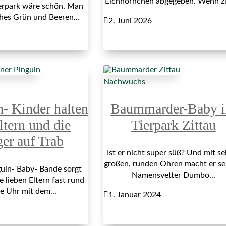
Eichhörnchen abgegeben. Wenn z
erpark wäre schön. Man
ches Grün und Beeren...

2. Juni 2026
Nachwuchs
n- Kinder halten
Baummarder-Baby 
ltern und die
Tierpark Zittau
ger auf Trab
Ist er nicht super süß? Und mit se
großen, runden Ohren macht er s
uin- Baby- Bande sorgt
Namensvetter Dumbo...
e lieben Eltern fast rund
e Uhr mit dem...

1. Januar 2024