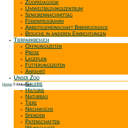
Zoopädagogik
Umweltbildungszentrum
Seniorennachmittag
Ferienprogramm
Arbeitsgemeinschaft Biberrucksack
Besuche in anderen Einrichtungen
Tierparkbesuch
Öffnungszeiten
Preise
Lageplan
Fütterungszeiten
Anfahrt
Unser Zoo
Galerie
9
Home
Aktuelles
Historie
Naturbau
Tiere
Nachwuchs
Spenden
Patenschaften