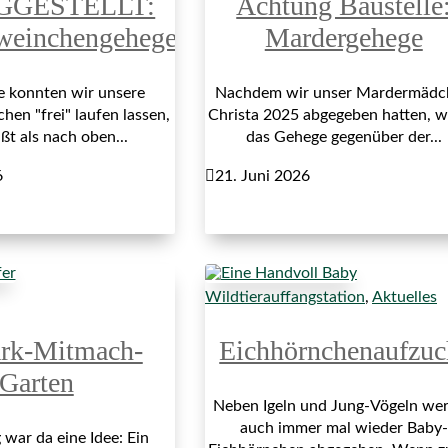
GGESTELLT:
Achtung Baustelle
weinchengehege
Mardergehege
re konnten wir unsere
Nachdem wir unser Mardermädc
en "frei" laufen lassen,
Christa 2025 abgegeben hatten, 
ßt als nach oben...
das Gehege gegenüber der...
6

21. Juni 2026
Wildtierauffangstation
,
Aktuelles
ark-Mitmach-
Eichhörnchenaufzuc
Garten
Neben Igeln und Jung-Vögeln we
auch immer mal wieder Baby-
war da eine Idee: Ein