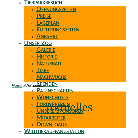
Tierparkbesuch
Öffnungszeiten
Preise
Lageplan
Fütterungszeiten
Anfahrt
Unser Zoo
Galerie
Historie
Naturbau
Tiere
Nachwuchs
Spenden
9
Home
Aktuelles
Patenschaften
Wunschliste
Aktuelles
Förderverein
Unsere Sponsoren
Mitarbeiter
Downloads
Wildtierauffangstation