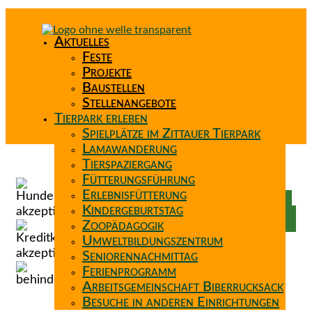
Aktuelles
Feste
Projekte
Baustellen
Stellenangebote
Tierpark erleben
Spielplätze im Zittauer Tierpark
Lamawanderung
Tierspaziergang
Spenden
Fütterungsführung
Patenschaft
Erlebnisfütterung
Förderverein
Kindergeburtstag
Wunschzettel
Zoopädagogik
Umweltbildungszentrum
Seniorennachmittag
Ferienprogramm
Arbeitsgemeinschaft Biberrucksack
Besuche in anderen Einrichtungen