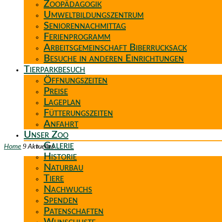
Zoopädagogik
Umweltbildungszentrum
Seniorennachmittag
Ferienprogramm
Arbeitsgemeinschaft Biberrucksack
Besuche in anderen Einrichtungen
Tierparkbesuch
Öffnungszeiten
Preise
Lageplan
Fütterungszeiten
Anfahrt
Unser Zoo
Galerie
9
Home
Aktuelles
Historie
Naturbau
Tiere
Nachwuchs
Spenden
Patenschaften