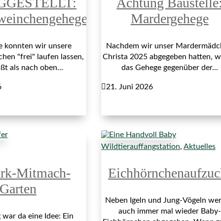
GGESTELLT:
Achtung Baustelle
weinchengehege
Mardergehege
re konnten wir unsere
Nachdem wir unser Mardermädc
en "frei" laufen lassen,
Christa 2025 abgegeben hatten, 
ßt als nach oben...
das Gehege gegenüber der...
6

21. Juni 2026
Wildtierauffangstation
,
Aktuelles
ark-Mitmach-
Eichhörnchenaufzuc
Garten
Neben Igeln und Jung-Vögeln we
auch immer mal wieder Baby-
war da eine Idee: Ein