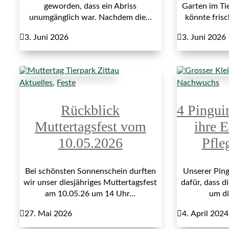
geworden, dass ein Abriss
Garten im Ti
unumgänglich war. Nachdem die...
könnte fris

3. Juni 2026

3. Juni 2026
Aktuelles
,
Feste
Nachwuchs
Rückblick
4 Pingui
Muttertagsfest vom
ihre E
10.05.2026
Pfle
Bei schönsten Sonnenschein durften
Unserer Ping
wir unser diesjähriges Muttertagsfest
dafür, dass di
am 10.05.26 um 14 Uhr...
um di

27. Mai 2026

4. April 2024