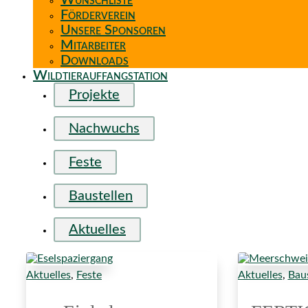
Wunschliste
Förderverein
Unsere Sponsoren
Mitarbeiter
Downloads
Wildtierauffangstation
Projekte
Nachwuchs
Feste
Baustellen
Aktuelles
Aktuelles
,
Feste
Aktuelles
,
Baus